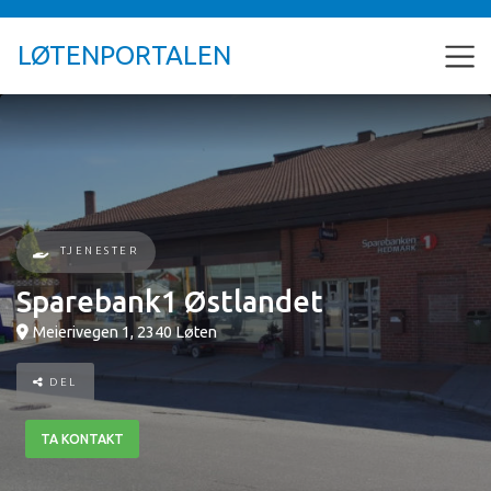
LØTENPORTALEN
TJENESTER
Sparebank1 Østlandet
Meierivegen 1
,
2340
Løten
DEL
TA KONTAKT