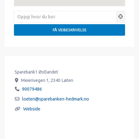
Sparebank1 Østlandet
Meierivegen 1
,
2340
Løten
90079486
loeten
@
sparebanken-hedmark.no
Webside