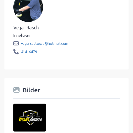
Vegar Rasch
Innehaver
vegarsautospa@hotmail.com
41416479
Bilder