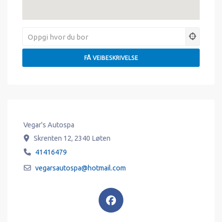
Vegar's Autospa
Skrenten 12
,
2340
Løten
41416479
vegarsautospa
@
hotmail.com