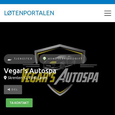
LØTENPORTALEN
TJENESTER
HÅNDVERKSBEDRIFT
Vegar's Autospa
Skrenten 12
,
2340
Løten
DEL
TA KONTAKT