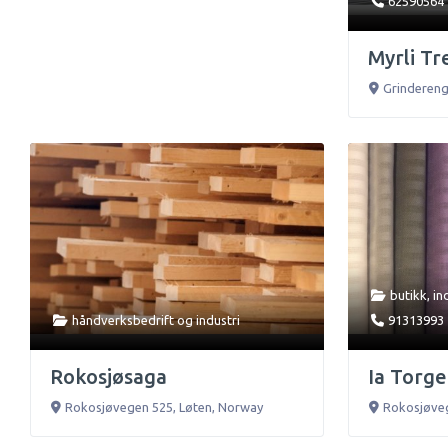
62590564
Myrli Tr
Grindereng
butikk
,
in
håndverksbedrift
og
industri
91313993
Rokosjøsaga
Ia Torg
Rokosjøvegen 525
,
Løten
,
Norway
Rokosjøve