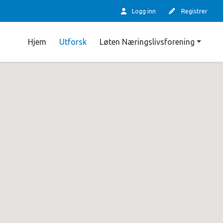
Logg inn
Registrer
Hjem
Utforsk
Løten Næringslivsforening