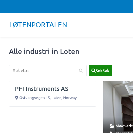
LØTENPORTALEN
Alle industri in Loten
industri
SøkSøk
+4797512431
PFI Instruments AS
Østvangvegen 15
,
Løten
,
Norway
håndverks