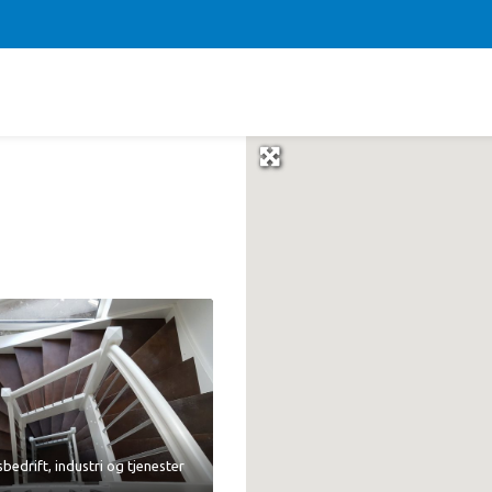
bedrift
,
industri
og
tjenester