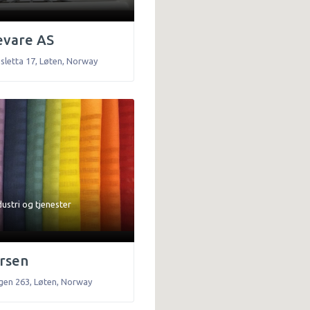
evare AS
sletta 17
,
Løten
,
Norway
dustri
og
tjenester
ersen
gen 263
,
Løten
,
Norway