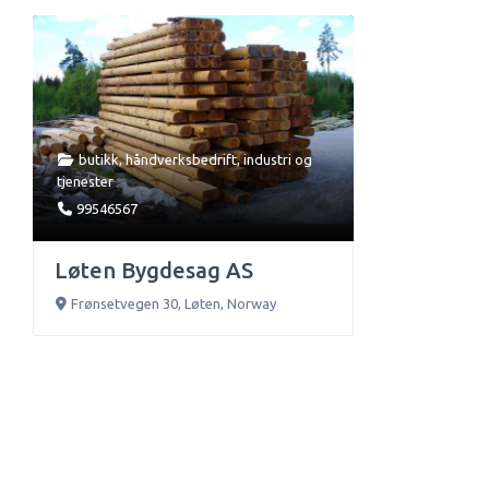
butikk
,
håndverksbedrift
,
industri
og
tjenester
99546567
Løten Bygdesag AS
Frønsetvegen 30
,
Løten
,
Norway